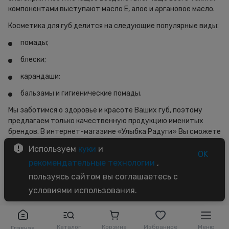
компонентами выступают масло Е, алое и аргановое масло.
Косметика для губ делится на следующие популярные виды:
помады;
блески;
карандаши;
бальзамы и гигиенические помады.
Мы заботимся о здоровье и красоте Ваших губ, поэтому
предлагаем только качественную продукцию именитых
брендов. В интернет-магазине «Улыбка Радуги» Вы сможете
купить косметику для губ по доступной цене и в широком
Используем
куки
и
ассортименте.
OK
рекомендательные технологии
,
пользуясь сайтом вы соглашаетесь с
условиями использования.
Каталог
Корзина
Избранное
Меню
Главная