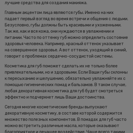
лучшие средства для создания макияжа.
Главным акцентом лица являются губы. Именно на них
падает первый взгляд во время встречи и общения с людьми.
Безусловно, губы должны быть красивыми и ухоженными.
Так же, как и вся кожа, они нуждаются в увлажнении и
питании. Часто по оттенку губ можно определить состояние
здоровья человека. Например, красный оттенок указывает
на совершенное здоровье. А вот оттенок, уходящий в синий,
говорит о проблемах сердечно-сосудистой системы.
Косметика для губ поможет сделать их не только более
привлекательными, но и здоровыми. Если Ваши губы склонны
к пересыханию и шелушению, обязательно увлажняйте их с
помощью гигиенических помад и бальзамов. В таком случае,
любая декоративная косметика для губ будет смотреться
эффектно и подчеркнет лишь Ваши достоинства.
Сегодня многие косметические бренды выпускают
декоративную косметику, в составе которой содержится
множество полезных компонентов. В помадах для губ часто
можно встретить различные масла, которые оказывают
благоприятное и лечащее воздействие. Чаще всего такими