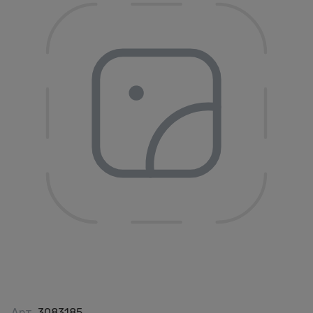
Арт.
3083185