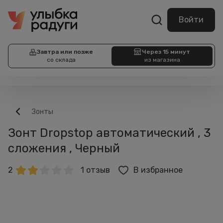
Войти
Завтра или позже
Через 15 минут
со склада
из магазина
Зонты
Зонт Dropstop автоматический , 3
сложения , Черный
2
1 отзыв
В избранное