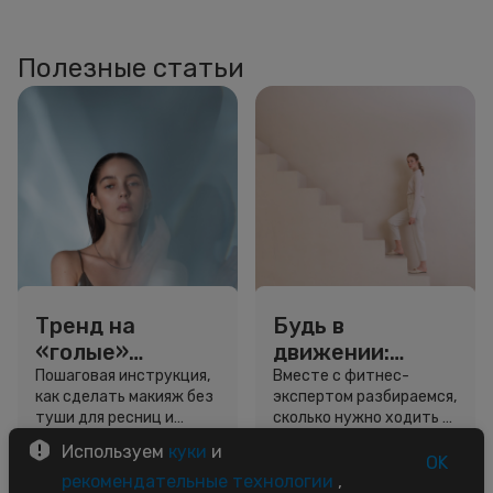
Полезные статьи
Тренд на
Будь в
«голые»
движении:
ресницы: как
сколько нужно
Пошаговая инструкция,
Вместе с фитнес-
как сделать макияж без
экспертом разбираемся,
выглядеть
шагов для
туши для ресниц и
сколько нужно ходить и
свежо, не
красоты и
звёздный образ для
как легко добавить
Используем
куки
и
используя тушь
здоровья
вдохновения.
движение в жизнь.
OK
3 минуты
5 минут
рекомендательные технологии
,