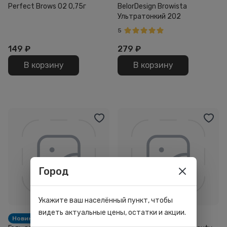
Perfect Brows 02 0,75г
BelorDesign Browista
Ультратонкий 202
5
149
₽
279
₽
В корзину
В корзину
Город
Укажите ваш населённый пункт, чтобы
видеть актуальные цены, остатки и акции.
Новинка
-30%