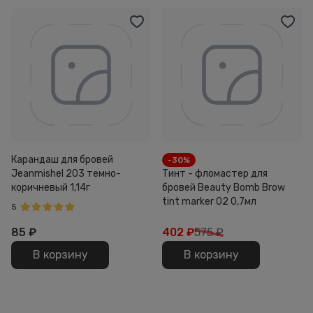
Карандаш для бровей
-30%
Jeanmishel 203 темно-
Тинт - фломастер для
коричневый 1,14г
бровей Beauty Bomb Brow
tint marker 02 0,7мл
5
85
₽
402
₽
575 ₽
В корзину
В корзину