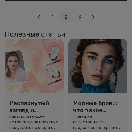
1
2
3
Полезные статьи
Распахнутый
Модные брови:
взгляд и
что такое
чувственные
хорошо и что
Как придать коже
Тренд на
естественное свечение
естественность
губы: что умеет
такое плохо
и случайно не создать
продолжает сохранять
хайлайтер