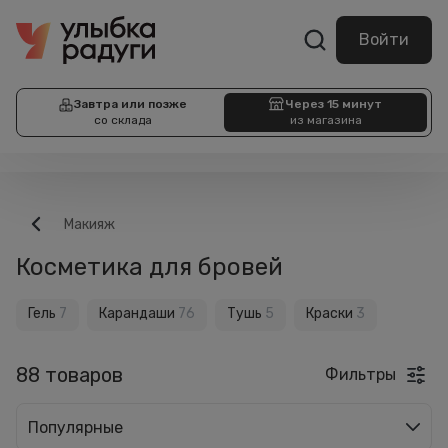
Войти
Завтра или позже
Через 15 минут
со склада
из магазина
Макияж
Косметика для бровей
Гель
7
Карандаши
76
Тушь
5
Краски
3
88 товаров
Фильтры
Популярные