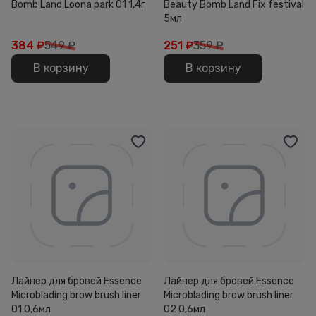
Bomb Land Loona park 01 1,4г
Beauty Bomb Land Fix festival
5мл
384
₽
549 ₽
251
₽
359 ₽
В корзину
В корзину
Лайнер для бровей Essence
Лайнер для бровей Essence
Microblading brow brush liner
Microblading brow brush liner
01 0,6мл
02 0,6мл