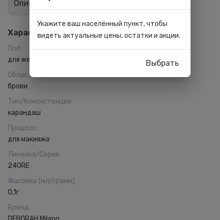
Описание
Отзывы
0
Укажите ваш населённый пункт, чтобы
Характеристики
видеть актуальные цены, остатки и акции.
Пол
:
для женщин
Выбрать
Область применения
:
брови
Тип/Консистенция
:
карандаш
Процесс
:
для макияжа
Линейка/Серия
:
24ORE
Фасовка (мл/грамм)
:
0,1г
Бренд
:
DEBORAH Milano