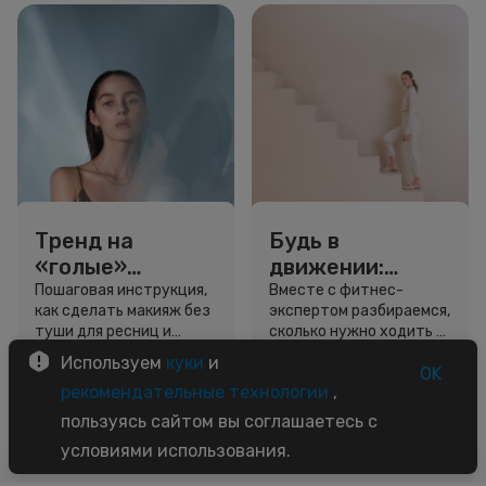
Тренд на
Будь в
«голые»
движении:
ресницы: как
сколько нужно
Пошаговая инструкция,
Вместе с фитнес-
как сделать макияж без
экспертом разбираемся,
выглядеть
шагов для
туши для ресниц и
сколько нужно ходить и
свежо, не
красоты и
звёздный образ для
как легко добавить
Используем
куки
и
используя тушь
здоровья
вдохновения.
движение в жизнь.
OK
3 минуты
5 минут
рекомендательные технологии
,
Советы
Советы
пользуясь сайтом вы соглашаетесь с
условиями использования.