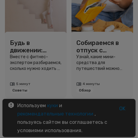
Будь в
Собираемся в
движении:
отпуск с
сколько нужно
Улыбкой: мини-
Вместе с фитнес-
Узнай, какие мини-
экспертом разбираемся,
средства для
шагов для
форматы для
сколько нужно ходить и
путешествий можно
красоты и
путешествий
как легко добавить
взять даже в ручную
здоровья
движение в жизнь.
кладь.
5 минут
4 минуты
Советы
Обзор
Используем
куки
и
OK
рекомендательные технологии
,
пользуясь сайтом вы соглашаетесь с
условиями использования.