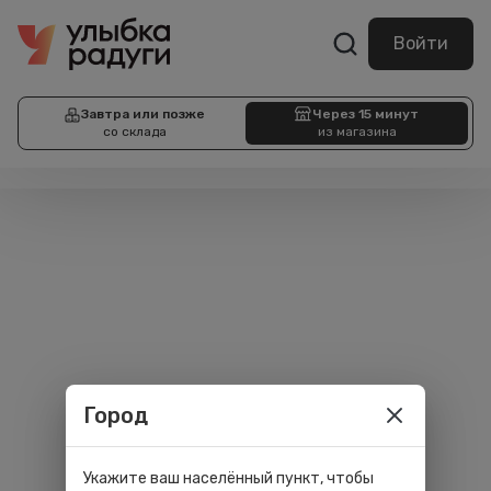
Войти
Завтра или позже
Через 15 минут
со склада
из магазина
Город
Укажите ваш населённый пункт, чтобы