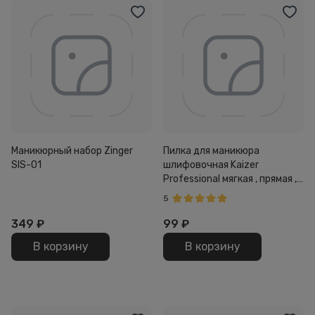
Маникюрный набор Zinger
Пилка для маникюра
SIS-01
шлифовочная Kaizer
Professional мягкая , прямая ,
на деревянной основе
5
180/240 , 180мм серая
349
₽
99
₽
В корзину
В корзину