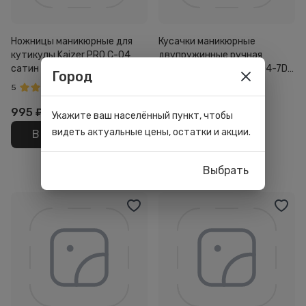
Ножницы маникюрные для
Кусачки маникюрные
кутикулы Kaizer PRO C-04
двупружинные ручная
сатин хром
заточка Kaizer PRO N-04-7D
Город
сатин хром
5
995
₽
1 390
₽
Укажите ваш населённый пункт, чтобы
видеть актуальные цены, остатки и акции.
В корзину
В корзину
Выбрать