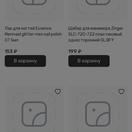
Лак для ногтей Essence
Шабер для маникюра Zinger
Mermaid glitter mini nail polish
SLC-720-722 пластиковый
07 5мл
односторонний GL BFY
153
₽
199
₽
В корзину
В корзину