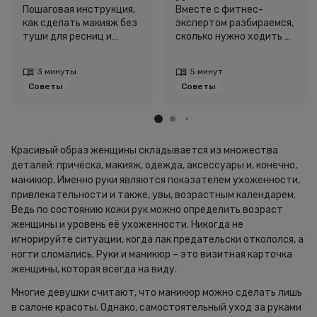
ресницы: как
сколько нужно
Пошаговая инструкция,
Вместе с фитнес-
как сделать макияж без
экспертом разбираемся,
выглядеть
шагов для
туши для ресниц и
сколько нужно ходить и
свежо, не
красоты и
звёздный образ для
как легко добавить
используя тушь
здоровья
вдохновения.
движение в жизнь.
3 минуты
5 минут
Советы
Советы
Красивый образ женщины складывается из множества
деталей: причёска, макияж, одежда, аксессуары и, конечно,
маникюр. Именно руки являются показателем ухоженности,
привлекательности и также, увы, возрастным календарем.
Ведь по состоянию кожи рук можно определить возраст
женщины и уровень её ухоженности. Никогда не
игнорируйте ситуации, когда лак предательски откололся, а
ногти сломались. Руки и маникюр – это визитная карточка
женщины, которая всегда на виду.
Многие девушки считают, что маникюр можно сделать лишь
в салоне красоты. Однако, самостоятельный уход за руками