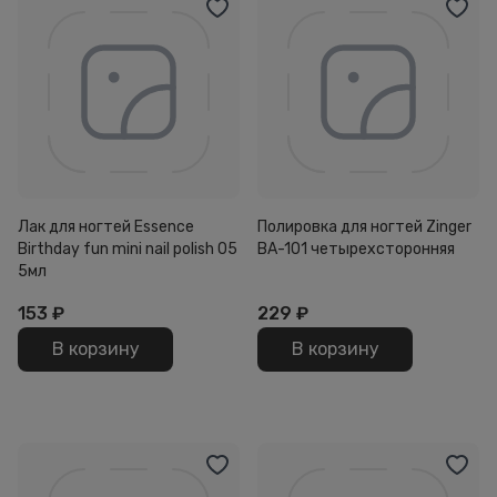
Лак для ногтей Essence
Полировка для ногтей Zinger
Birthday fun mini nail polish 05
BA-101 четырехсторонняя
5мл
153
₽
229
₽
В корзину
В корзину