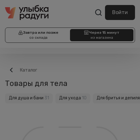
Войти
Завтра или позже
Через 15 минут
со склада
из магазина
Каталог
Товары для тела
Для душа и бани
31
Для ухода
10
Для бритья и депил