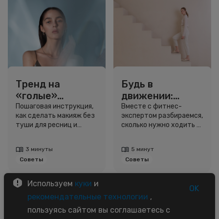
Тренд на
Будь в
«голые»
движении:
ресницы: как
сколько нужно
Пошаговая инструкция,
Вместе с фитнес-
как сделать макияж без
экспертом разбираемся,
выглядеть
шагов для
туши для ресниц и
сколько нужно ходить и
свежо, не
красоты и
звёздный образ для
как легко добавить
используя тушь
здоровья
вдохновения.
движение в жизнь.
3 минуты
5 минут
Советы
Советы
Используем
куки
и
OK
рекомендательные технологии
,
пользуясь сайтом вы соглашаетесь с