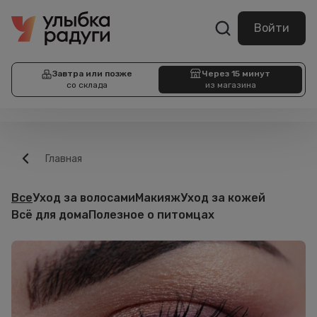
Войти
Завтра или позже
Через 15 минут
со склада
из магазина
Главная
Все
Уход за волосами
Макияж
Уход за кожей
Всё для дома
Полезное о питомцах