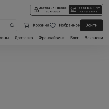
Завтра или позже
Через 15 минут
со склада
из магазина
Корзина
Избранное
Войти
зины
Доставка
Франчайзинг
Блог
Вакансии