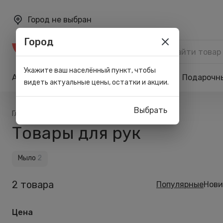
Город не выбран
Город
Каталог
Укажите ваш населённый пункт, чтобы
Акции
Бренды
Карта лояльности
Подарочн
видеть актуальные цены, остатки и акции.
Выбрать
/
/
/
Главная
Каталог
Тело
Для рук
Товары для рук
Мыло
2
2 товара
Популярные
Нови
Цена