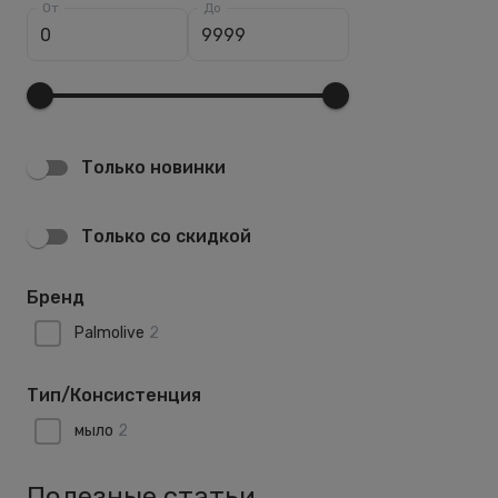
От
До
Только новинки
Только со скидкой
Бренд
Palmolive
2
Тип/Консистенция
мыло
2
Полезные статьи