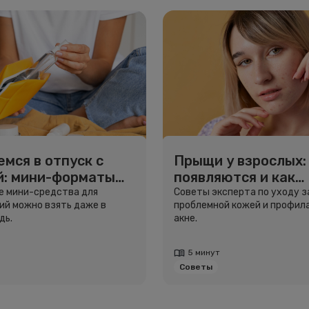
мся в отпуск с
Прыщи у взрослых:
й: мини-форматы
появляются и как
тешествий
избавиться
ие мини-средства для
Советы эксперта по уходу з
й можно взять даже в
проблемной кожей и профил
дь.
акне.
5 минут
Советы