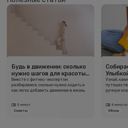
Будь в движении: сколько
Собирае
нужно шагов для красоты
Улыбко
и здоровья
для пу
Вместе с фитнес-экспертом
Узнай, как
разбираемся, сколько нужно ходить и
путешестви
как легко добавить движение в жизнь.
ручную кла
5 минут
4 минуты
Советы
Обзор