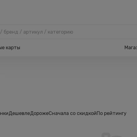
ые карты
Мага
нки
Дешевле
Дороже
Сначала со скидкой
По рейтингу