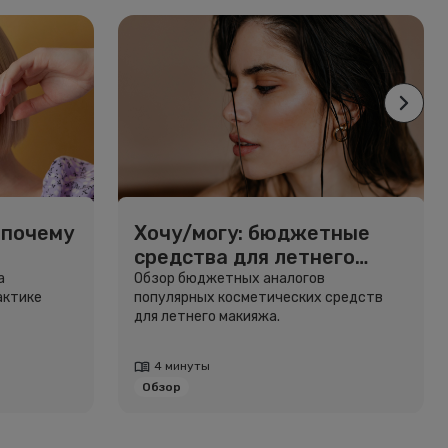
 почему
Хочу/могу: бюджетные
средства для летнего
макияжа
а
Обзор бюджетных аналогов
актике
популярных косметических средств
для летнего макияжа.
4 минуты
Обзор