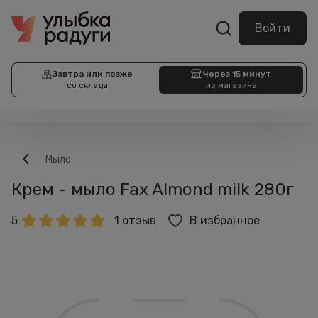
Войти
Завтра или позже
Через 15 минут
со склада
из магазина
Мыло
Крем - мыло Fax Almond milk 280г
5
1 отзыв
В избранное