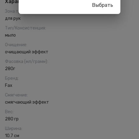
Характеристики
Выбрать
Зона применения
:
для рук
Тип/Консистенция
:
мыло
Очищение
:
очищающий эффект
Фасовка (мл/грамм)
:
280г
Бренд
:
Fax
Смягчение
:
смягчающий эффект
Вес
:
280 гр
Ширина
:
10.7 см