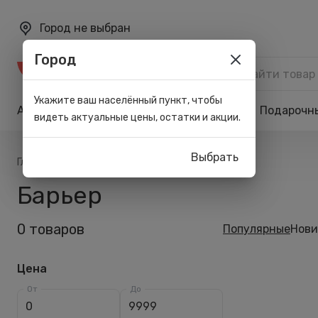
Город не выбран
Город
Каталог
Укажите ваш населённый пункт, чтобы
Акции
Бренды
Карта лояльности
Подарочн
видеть актуальные цены, остатки и акции.
Выбрать
/
/
Главная
Список брендов
Барьер
Барьер
0 товаров
Популярные
Нови
Цена
От
До