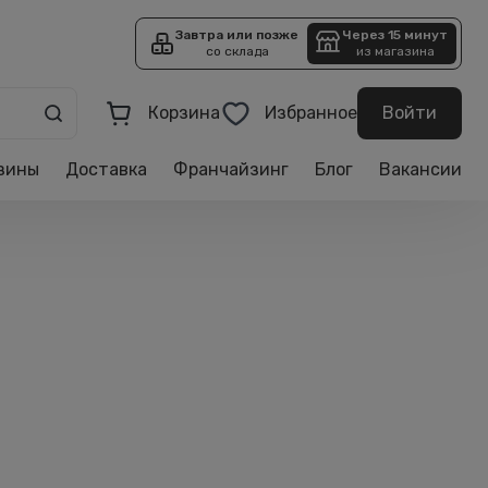
Завтра или позже
Через 15 минут
со склада
из магазина
Корзина
Избранное
Войти
зины
Доставка
Франчайзинг
Блог
Вакансии