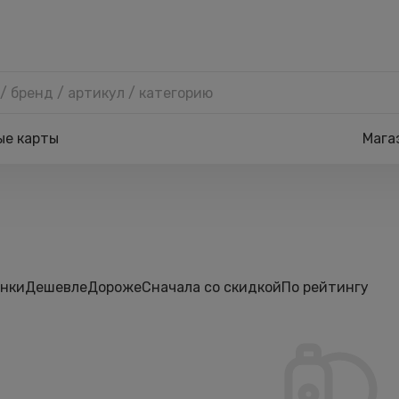
ые карты
Мага
нки
Дешевле
Дороже
Сначала со скидкой
По рейтингу