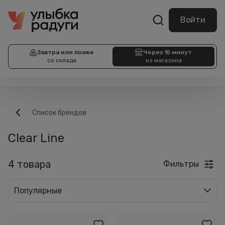
Войти
Завтра или позже
Через 15 минут
со склада
из магазина
Список брендов
Clear Line
4 товара
Фильтры
Популярные