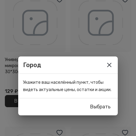
Универсальные салфетки из
Салфетка для пола из
Город
микрофибры Clear Line
микрофибры Clear Line
30*30см 4шт
50*60см
5
Укажите ваш населённый пункт, чтобы
видеть актуальные цены, остатки и акции.
129
₽
129
₽
В корзину
В корзину
Выбрать