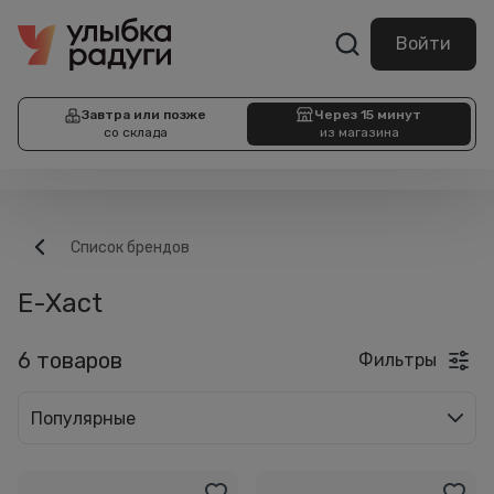
Войти
Завтра или позже
Через 15 минут
со склада
из магазина
Список брендов
E-Xact
6 товаров
Фильтры
Популярные