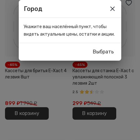
Город
Укажите ваш населённый пункт, чтобы
видеть актуальные цены, остатки и акции.
Выбрать
-45%
-45%
Кассеты для бритья E-Xact 4
Кассеты для станка E-Xact с
лезвия 8шт
увлажняющей полоской 3
лезвия 2шт
2.5
899
₽
1 790 ₽
299
₽
549 ₽
В корзину
В корзину