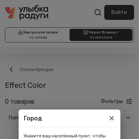
Войти
Завтра или позже
Через 15 минут
со склада
из магазина
Список брендов
Effect Color
0 товаров
Фильтры
Город
Популярные
Укажите ваш населённый пункт, чтобы