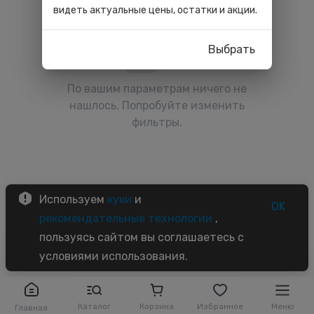
видеть актуальные цены, остатки и акции.
Выбрать
По вашим параметрам ничего не
нашлось. Попробуйте изменить
фильтры.
Используем
куки
и
OK
рекомендательные технологии
,
пользуясь сайтом вы соглашаетесь с
условиями использования.
Каталог
Корзина
Избранное
Меню
Главная