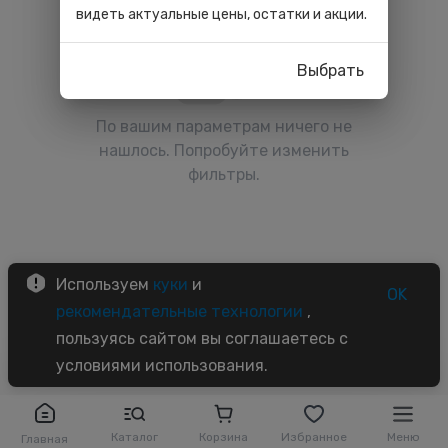
видеть актуальные цены, остатки и акции.
Выбрать
По вашим параметрам ничего не
нашлось. Попробуйте изменить
фильтры.
Используем
куки
и
OK
рекомендательные технологии
,
пользуясь сайтом вы соглашаетесь с
условиями использования.
Каталог
Корзина
Избранное
Меню
Главная