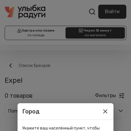
Войти
Завтра или позже
Через 15 минут
со склада
из магазина
Список брендов
Expel
0 товаров
Фильтры
Город
Популярные
Укажите ваш населённый пункт, чтобы