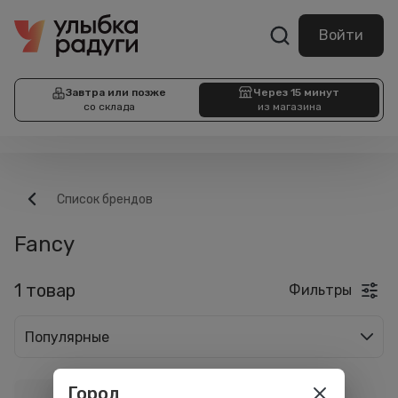
Войти
Завтра или позже
Через 15 минут
со склада
из магазина
Список брендов
Fancy
1 товар
Фильтры
Популярные
Город