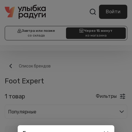
Войти
Завтра или позже
Через 15 минут
со склада
из магазина
Список брендов
Foot Expert
1 товар
Фильтры
Популярные