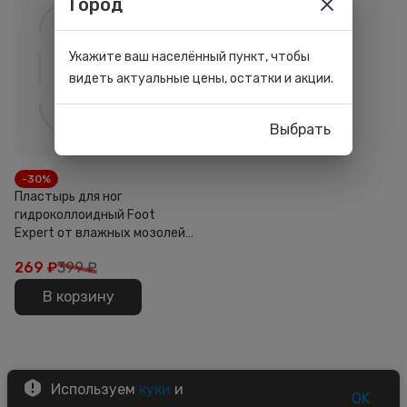
Город
Укажите ваш населённый пункт, чтобы
видеть актуальные цены, остатки и акции.
Выбрать
-30%
Пластырь для ног
гидроколлоидный Foot
Expert от влажных мозолей
3,7*5,5 см 6шт
269
₽
399 ₽
В корзину
Используем
куки
и
OK