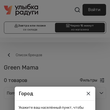
Войти
Завтра или позже
Через 15 минут
со склада
из магазина
Список брендов
Green Mama
0 товаров
Фильтры
Город
Популярные
Укажите ваш населённый пункт, чтобы