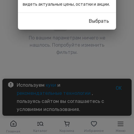
видеть актуальные цены, остатки и акции.
Выбрать
По вашим параметрам ничего не
нашлось. Попробуйте изменить
фильтры.
Используем
куки
и
OK
рекомендательные технологии
,
пользуясь сайтом вы соглашаетесь с
условиями использования.
Каталог
Корзина
Избранное
Меню
Главная