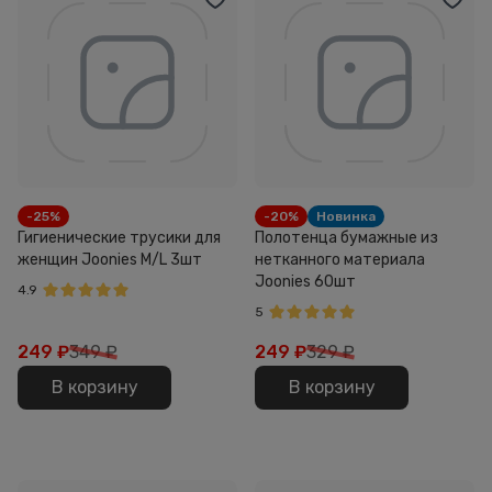
-25%
-20%
Новинка
Гигиенические трусики для
Полотенца бумажные из
женщин Joonies M/L 3шт
нетканного материала
Joonies 60шт
4.9
5
249
₽
349 ₽
249
₽
329 ₽
В корзину
В корзину