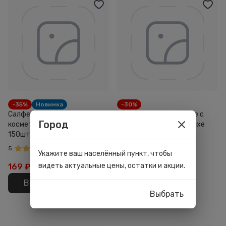
-35%
Новинка
-30%
Салфетки бумажные
Прокладки ежедневные с
Город
косметические Joonies
крылышками Joonies Luxe
150шт
20шт
5
5
Укажите ваш населённый пункт, чтобы
видеть актуальные цены, остатки и акции.
169
₽
269 ₽
129
₽
189 ₽
В корзину
В корзину
Выбрать