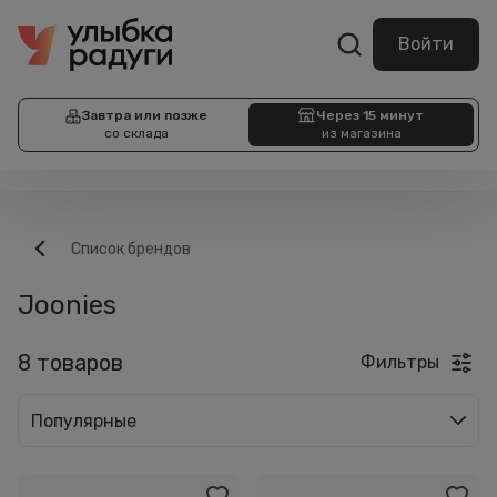
Войти
Завтра или позже
Через 15 минут
со склада
из магазина
Список брендов
Joonies
8 товаров
Фильтры
Популярные