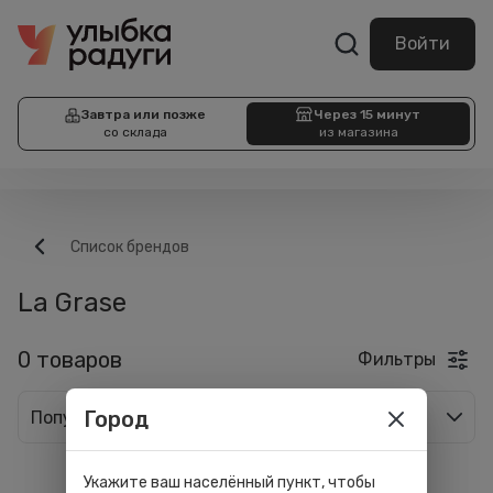
Войти
Завтра или позже
Через 15 минут
со склада
из магазина
Список брендов
La Grase
0 товаров
Фильтры
Город
Популярные
Укажите ваш населённый пункт, чтобы