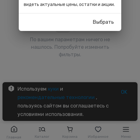
видеть актуальные цены, остатки и акции.
Выбрать
По вашим параметрам ничего не
нашлось. Попробуйте изменить
фильтры.
Используем
куки
и
OK
рекомендательные технологии
,
пользуясь сайтом вы соглашаетесь с
условиями использования.
Каталог
Корзина
Избранное
Меню
Главная