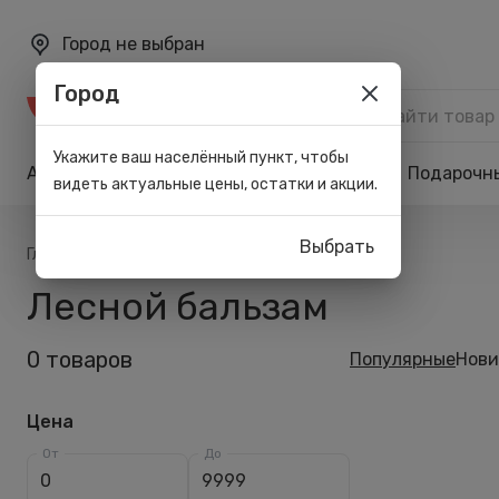
Город не выбран
Город
Каталог
Укажите ваш населённый пункт, чтобы
Акции
Бренды
Карта лояльности
Подарочн
видеть актуальные цены, остатки и акции.
Выбрать
/
/
Главная
Список брендов
Лесной бальзам
Лесной бальзам
0 товаров
Популярные
Нови
Цена
От
До