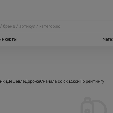
ые карты
Мага
нки
Дешевле
Дороже
Сначала со скидкой
По рейтингу