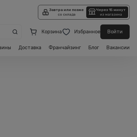
Завтра или позже
Через 15 минут
со склада
из магазина
Корзина
Избранное
Войти
зины
Доставка
Франчайзинг
Блог
Вакансии