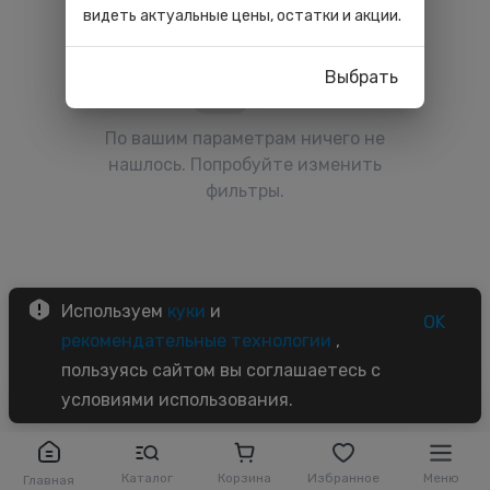
видеть актуальные цены, остатки и акции.
Выбрать
По вашим параметрам ничего не
нашлось. Попробуйте изменить
фильтры.
Используем
куки
и
OK
рекомендательные технологии
,
пользуясь сайтом вы соглашаетесь с
условиями использования.
Каталог
Корзина
Избранное
Меню
Главная