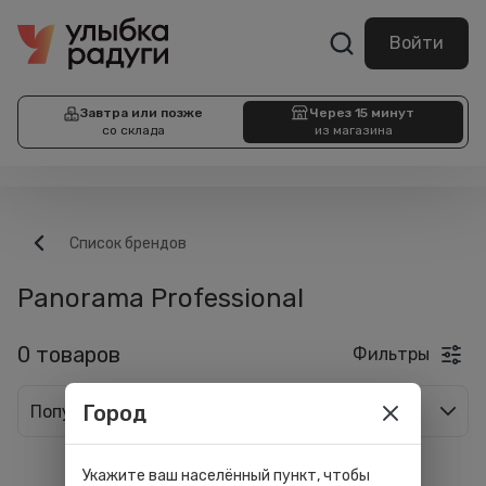
Войти
Завтра или позже
Через 15 минут
со склада
из магазина
Список брендов
Panorama Professional
0 товаров
Фильтры
Город
Популярные
Укажите ваш населённый пункт, чтобы