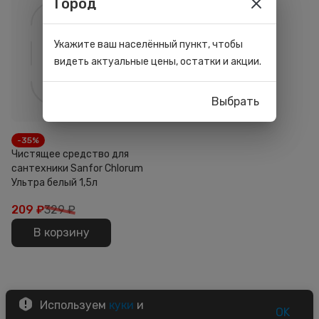
Город
Укажите ваш населённый пункт, чтобы
видеть актуальные цены, остатки и акции.
Выбрать
-35%
Чистящее средство для
сантехники Sanfor Chlorum
Ультра белый 1,5л
209
₽
329 ₽
В корзину
Используем
куки
и
OK