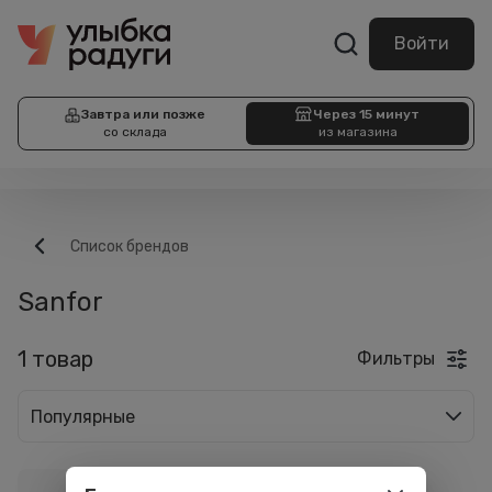
Войти
Завтра или позже
Через 15 минут
со склада
из магазина
Список брендов
Sanfor
1 товар
Фильтры
Популярные