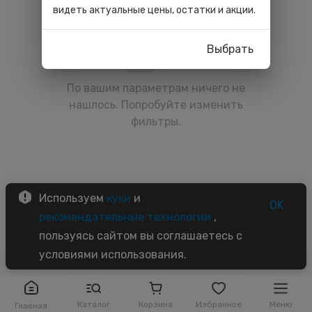
видеть актуальные цены, остатки и акции.
Выбрать
По вашим параметрам ничего не
нашлось. Попробуйте изменить
фильтры.
Используем
куки
и
OK
рекомендательные технологии
,
пользуясь сайтом вы соглашаетесь с
условиями использования.
Каталог
Корзина
Избранное
Меню
Главная