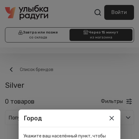
Войти
Завтра или позже
Через 15 минут
со склада
из магазина
Список брендов
Silver
0 товаров
Фильтры
Город
Популярные
Укажите ваш населённый пункт, чтобы