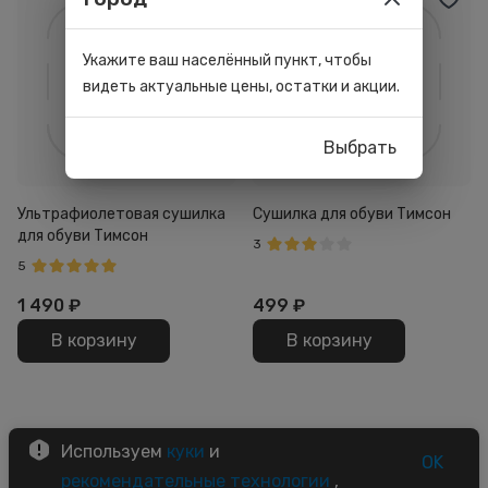
Укажите ваш населённый пункт, чтобы
видеть актуальные цены, остатки и акции.
Выбрать
Ультрафиолетовая сушилка
Сушилка для обуви Тимсон
для обуви Тимсон
3
5
1 490
₽
499
₽
В корзину
В корзину
Используем
куки
и
OK
рекомендательные технологии
,