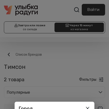
Войти
Завтра или позже
Через 15 минут
со склада
из магазина
Список брендов
Тимсон
2 товара
Фильтры
Популярные
Город