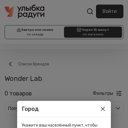
Войти
Завтра или позже
Через 15 минут
со склада
из магазина
Список брендов
Wonder Lab
0 товаров
Фильтры
Город
Популярные
Укажите ваш населённый пункт, чтобы