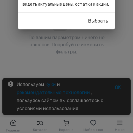
видеть актуальные цены, остатки и акции.
Выбрать
По вашим параметрам ничего не
нашлось. Попробуйте изменить
фильтры.
Используем
куки
и
OK
рекомендательные технологии
,
пользуясь сайтом вы соглашаетесь с
условиями использования.
Каталог
Корзина
Избранное
Меню
Главная