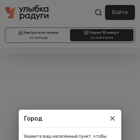
Войти
Завтра или позже
Через 15 минут
со склада
из магазина
Город
Укажите ваш населённый пункт, чтобы