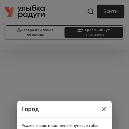
Войти
Завтра или позже
Через 15 минут
со склада
из магазина
Город
Укажите ваш населённый пункт, чтобы