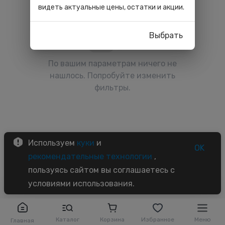
видеть актуальные цены, остатки и акции.
Выбрать
По вашим параметрам ничего не
нашлось. Попробуйте изменить
фильтры.
Используем
куки
и
OK
рекомендательные технологии
,
пользуясь сайтом вы соглашаетесь с
условиями использования.
Каталог
Корзина
Избранное
Меню
Главная