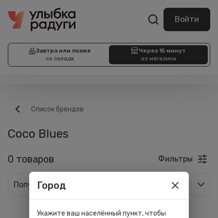
Войти
Завтра или позже
Через 15 минут
со склада
из магазина
Список брендов
Coco Blues
0 товаров
Фильтры
Город
Популярные
Укажите ваш населённый пункт, чтобы