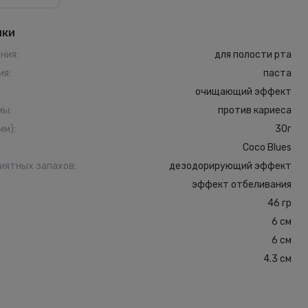
ики
ения
:
для полости рта
ия
:
паста
очищающий эффект
мы
:
против кариеса
мм)
:
30г
Coco Blues
иятных запахов
:
дезодорирующий эффект
эффект отбеливания
46 гр
6 см
6 см
4.3 см