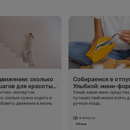
движении: сколько
Собираемся в отпус
шагов для красоты
Улыбкой: мини-фо
вья
для путешествий
фитнес-экспертом
Узнай, какие мини-средства
я, сколько нужно ходить и
путешествий можно взять д
добавить движение в жизнь.
ручную кладь.
4 минуты
Обзор