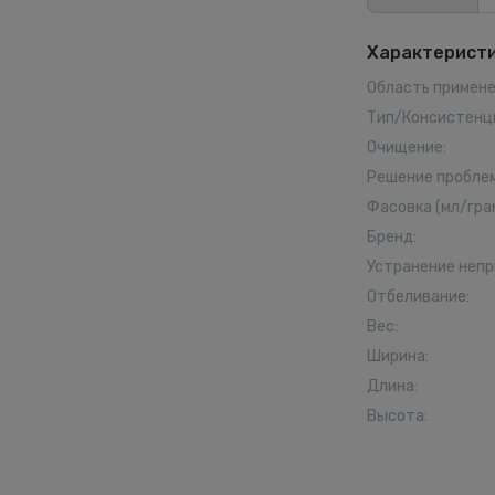
Характерист
Область примен
Тип/Консистенц
Очищение
:
Решение пробле
Фасовка (мл/гра
Бренд
:
Устранение непр
Отбеливание
:
Вес
:
Ширина
:
Длина
:
Высота
: