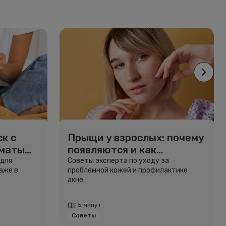
к с
Прыщи у взрослых: почему
рматы
появляются и как
избавиться
 для
Советы эксперта по уходу за
аже в
проблемной кожей и профилактике
акне.
5 минут
Советы