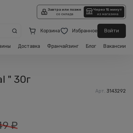
Завтра или позже
Через 15 минут
со склада
из магазина
Корзина
Избранное
Войти
зины
Доставка
Франчайзинг
Блог
Вакансии
 " 30г
Арт.
3143292
49
₽