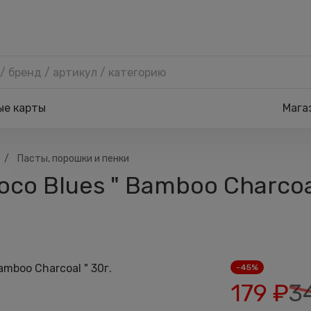
ые карты
Мага
/
Пасты, порошки и пенки
co Blues " Bamboo Charcoal
-45%
179
₽
3