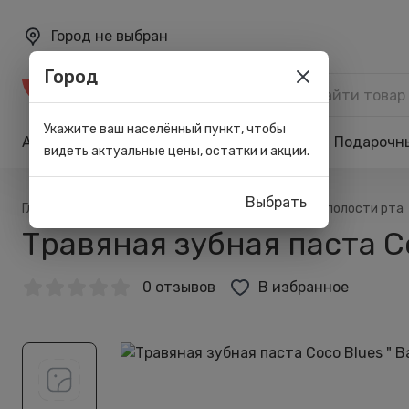
Город не выбран
Город
Каталог
Укажите ваш населённый пункт, чтобы
Акции
Бренды
Карта лояльности
Подарочн
видеть актуальные цены, остатки и акции.
Выбрать
/
/
/
Главная
Каталог
Личная гигиена
Для полости рта
Травяная зубная паста Co
0 отзывов
В избранное