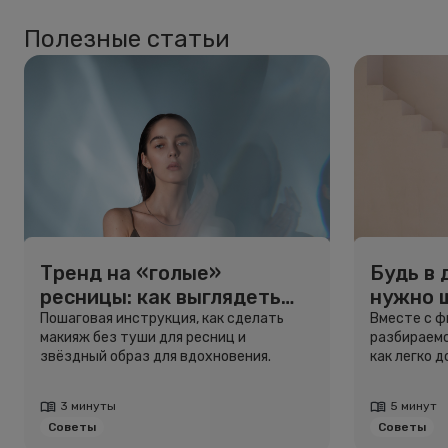
Полезные статьи
Тренд на «голые»
Будь в 
ресницы: как выглядеть
нужно 
свежо, не используя тушь
и здоро
Пошаговая инструкция, как сделать
Вместе с 
макияж без туши для ресниц и
разбираемс
звёздный образ для вдохновения.
как легко 
3 минуты
5 минут
Советы
Советы