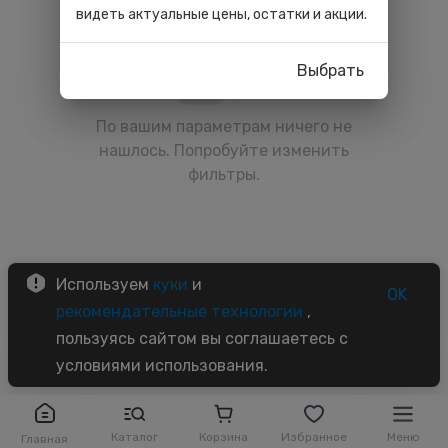
видеть актуальные цены, остатки и акции.
Выбрать
По вашим параметрам ничего не
нашлось. Попробуйте изменить
фильтры.
Используем
куки
и
OK
рекомендательные технологии
,
пользуясь сайтом вы соглашаетесь с
условиями использования.
Каталог
Корзина
Избранное
Меню
Главная