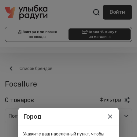
Войти
Завтра или позже
Через 15 минут
со склада
из магазина
Список брендов
Focallure
0 товаров
Фильтры
Город
Популярные
Укажите ваш населённый пункт, чтобы