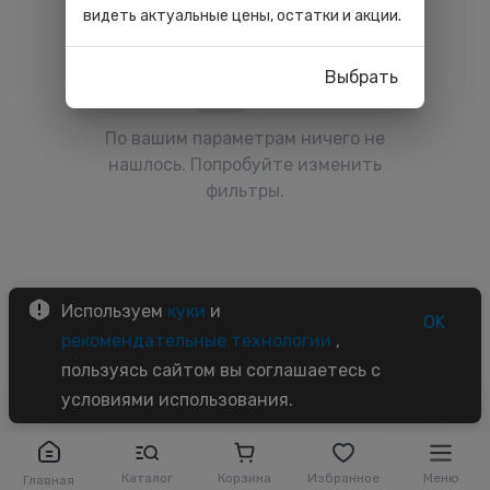
видеть актуальные цены, остатки и акции.
Выбрать
По вашим параметрам ничего не
нашлось. Попробуйте изменить
фильтры.
Используем
куки
и
OK
рекомендательные технологии
,
пользуясь сайтом вы соглашаетесь с
условиями использования.
Каталог
Корзина
Избранное
Меню
Главная