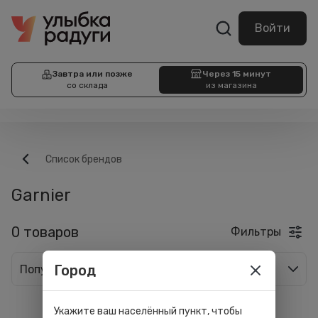
Войти
Завтра или позже
Через 15 минут
со склада
из магазина
Список брендов
Garnier
0 товаров
Фильтры
Город
Популярные
Укажите ваш населённый пункт, чтобы