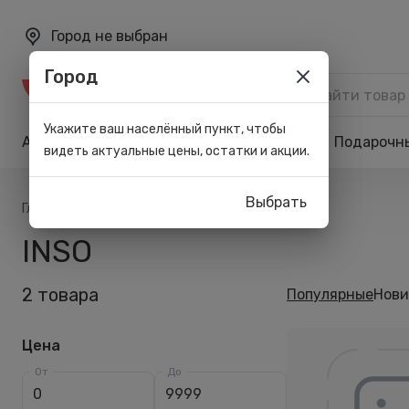
Город не выбран
Город
Каталог
Укажите ваш населённый пункт, чтобы
Акции
Бренды
Карта лояльности
Подарочн
видеть актуальные цены, остатки и акции.
Выбрать
/
/
Главная
Список брендов
INSO
INSO
2 товара
Популярные
Нови
Цена
От
До