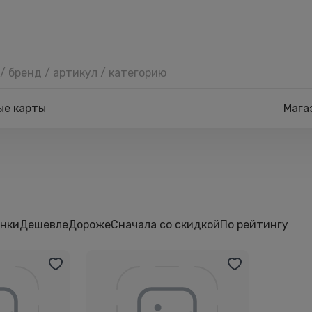
ые карты
Мага
нки
Дешевле
Дороже
Сначала со скидкой
По рейтингу