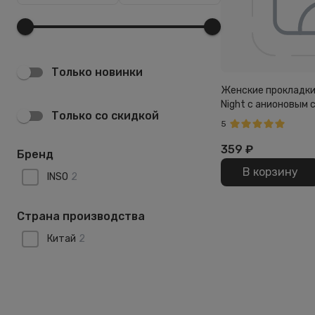
Только новинки
Женские прокладки 
Night с анионовым 
Только со скидкой
5
359
₽
Бренд
В корзину
INSO
2
Страна производства
Китай
2