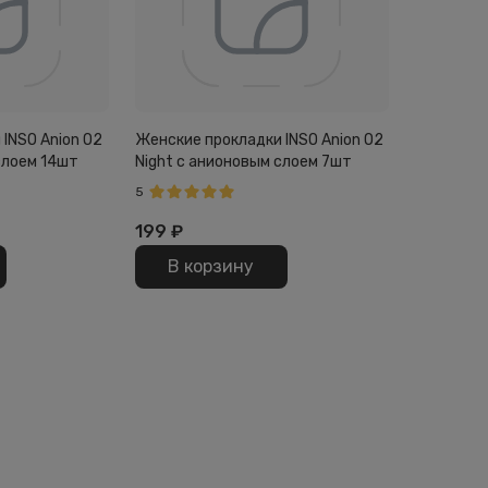
INSO Anion O2
Женские прокладки INSO Anion O2
слоем 14шт
Night с анионовым слоем 7шт
5
199
₽
В корзину