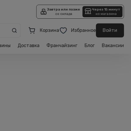
Завтра или позже
Через 15 минут
со склада
из магазина
Корзина
Избранное
Войти
зины
Доставка
Франчайзинг
Блог
Вакансии