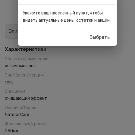
Укажите ваш населённый пункт, чтобы
видеть актуальные цены, остатки и акции.
Описание
Отзывы
3
Выбрать
Характеристики
Область применения
:
интимные зоны
Тип/Консистенция
:
гель
Очищение
:
очищающий эффект
Линейка/Серия
:
Natural Care
Фасовка (мл/грамм)
:
250мл