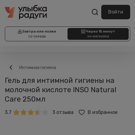
Войти
Завтра или позже
Через 15 минут
со склада
из магазина
Интимная гигиена
Гель для интимной гигиены на
молочной кислоте INSO Natural
Care 250мл
3.7
3 отзыва
В избранное