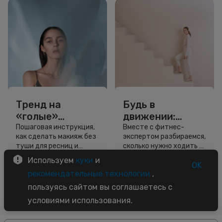
Тренд на
Будь в
«голые»
движении:
ресницы: как
сколько нужно
Пошаговая инструкция,
Вместе с фитнес-
как сделать макияж без
экспертом разбираемся,
выглядеть
шагов для
туши для ресниц и
сколько нужно ходить и
свежо, не
красоты и
звёздный образ для
как легко добавить
Используем
куки
и
используя тушь
здоровья
вдохновения.
движение в жизнь.
OK
3 минуты
5 минут
рекомендательные технологии
,
Советы
Советы
пользуясь сайтом вы соглашаетесь с
условиями использования.