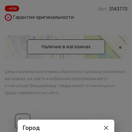
Арт.
3143773
-40%
Гарантия оригинальности
Наличие в магазинах
Цены и размер начисляемых баллов в отдельных розничных
магазинах, на сайте и мобильном приложении могут
отличаться. Внешний вид товара может отличаться от
представленного на сайте.
Все товары бренда
Город