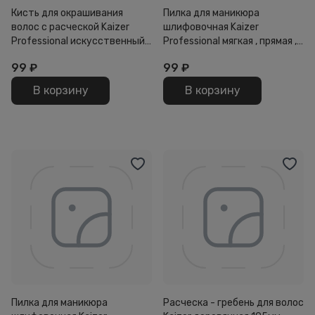
Кисть для окрашивания
Пилка для маникюра
волос с расческой Kaizer
шлифовочная Kaizer
Professional искусственный
Professional мягкая , прямая ,
ворс
на деревянной основе
99
₽
99
₽
100/180 , 180мм Черная
В корзину
В корзину
Пилка для маникюра
Расческа - гребень для волос