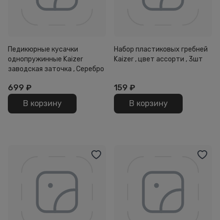
Педикюрные кусачки
Набор пластиковых гребней
однопружинные Kaizer
Kaizer , цвет ассорти , 3шт
заводская заточка , Серебро
699
₽
159
₽
В корзину
В корзину