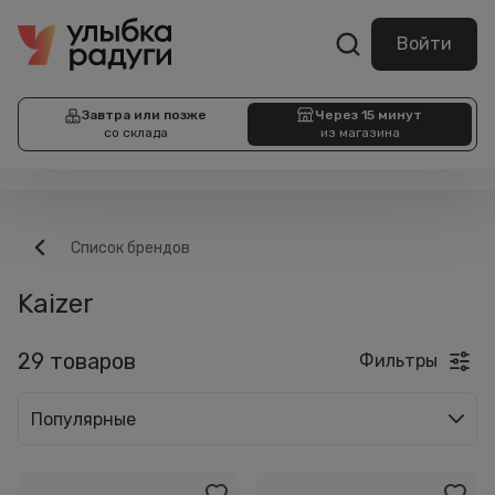
Войти
Завтра или позже
Через 15 минут
со склада
из магазина
Список брендов
Kaizer
29 товаров
Фильтры
Популярные