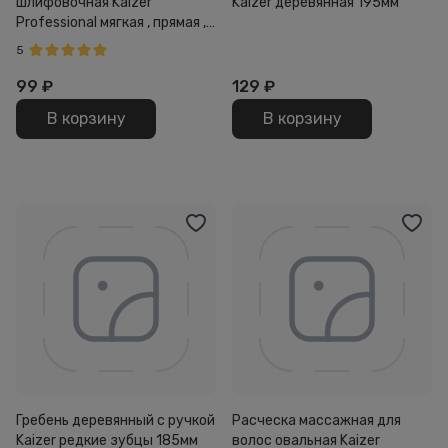
шлифовочная Kaizer
Kaizer деревянная 195мм
Professional мягкая , прямая ,
на деревянной основе
5
180/240 , 180мм серая
99
₽
129
₽
В корзину
В корзину
Гребень деревянный с ручкой
Расческа массажная для
Kaizer редкие зубцы 185мм
волос овальная Kaizer