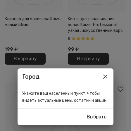
Клиппер для маникюра Kaizer
Кисть для окрашивания
малый 55мм
волос Kaizer Professional
узкая , искусственный ворс
5
199
₽
99
₽
В корзину
В корзину
Город
Укажите ваш населённый пункт, чтобы
видеть актуальные цены, остатки и акции.
Выбрать