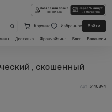
Завтра или позже
Через 15 минут
со склада
из магазина
Корзина
Избранное
Войти
зины
Доставка
Франчайзинг
Блог
Вакансии
ический , скошенный
Арт.
3140894