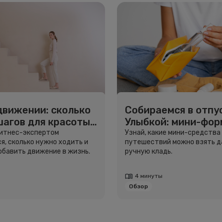
движении: сколько
Собираемся в отпус
шагов для красоты
Улыбкой: мини-фо
вья
для путешествий
фитнес-экспертом
Узнай, какие мини-средства
я, сколько нужно ходить и
путешествий можно взять д
добавить движение в жизнь.
ручную кладь.
4 минуты
Обзор