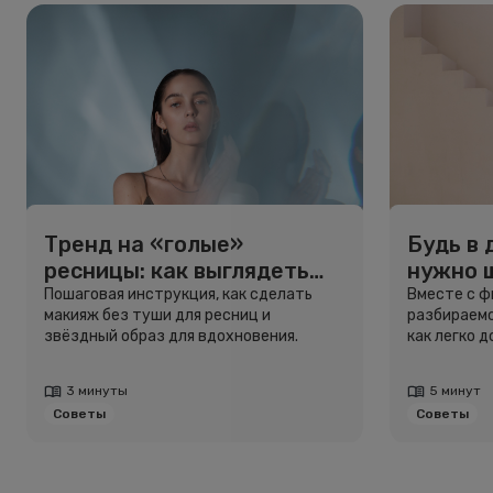
Тренд на «голые»
Будь в 
ресницы: как выглядеть
нужно 
свежо, не используя тушь
и здоро
Пошаговая инструкция, как сделать
Вместе с 
макияж без туши для ресниц и
разбираемс
звёздный образ для вдохновения.
как легко 
3 минуты
5 минут
Советы
Советы