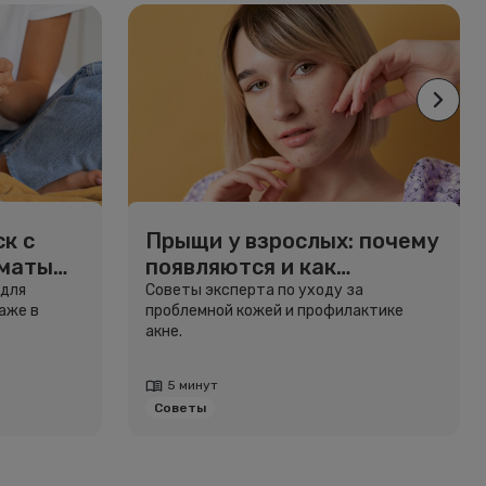
к с
Прыщи у взрослых: почему
рматы
появляются и как
избавиться
 для
Советы эксперта по уходу за
аже в
проблемной кожей и профилактике
акне.
5 минут
Советы