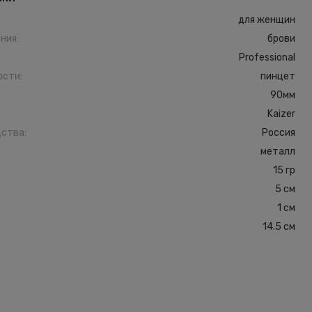
для женщин
ения
:
брови
Professional
ости
:
пинцет
90мм
Kaizer
дства
:
Россия
металл
15 гр
5 см
1 см
14.5 см