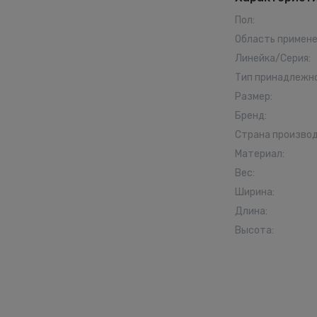
Пол
:
Область примен
Линейка/Серия
:
Тип принадлежн
Размер
:
Бренд
:
Страна произво
Материал
:
Вес
:
Ширина
:
Длина
:
Высота
: