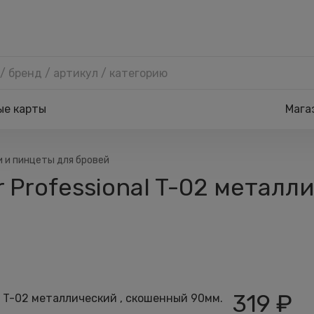
ые карты
Мага
 и пинцеты для бровей
r Professional T-02 металл
319
₽