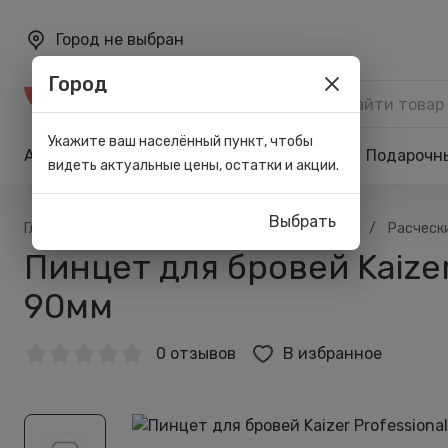
Город не выбран
Город
Каталог
Укажите ваш населённый пункт, чтобы
Акции
Бренды
Карта лояльности
Подарочн
видеть актуальные цены, остатки и акции.
Выбрать
/
/
/
/
Главная
Каталог
Макияж
Аксессуары
Расчески
Пинцет для бровей Kaize
90мм
0 отзывов
В избранное