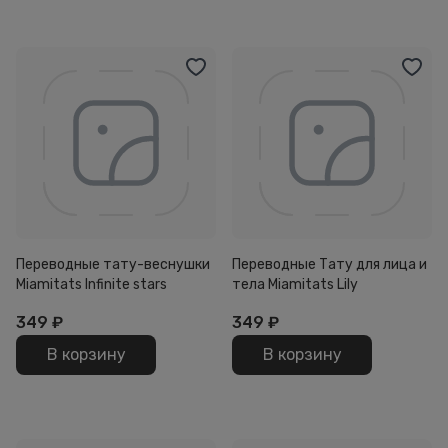
Переводные тату-веснушки
Переводные Тату для лица и
Miamitats Infinite stars
тела Miamitats Lily
349
₽
349
₽
В корзину
В корзину