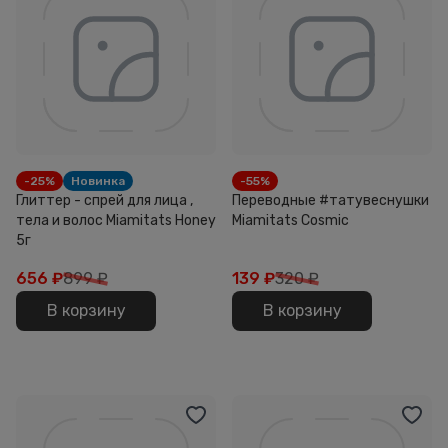
-25%
Новинка
-55%
Глиттер - спрей для лица ,
Переводные #татувеснушки
тела и волос Miamitats Honey
Miamitats Cosmic
5г
656
₽
899 ₽
139
₽
320 ₽
В корзину
В корзину