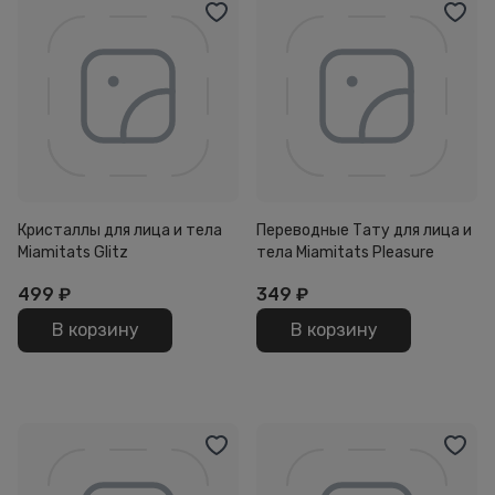
Кристаллы для лица и тела
Переводные Тату для лица и
Miamitats Glitz
тела Miamitats Pleasure
499
₽
349
₽
В корзину
В корзину