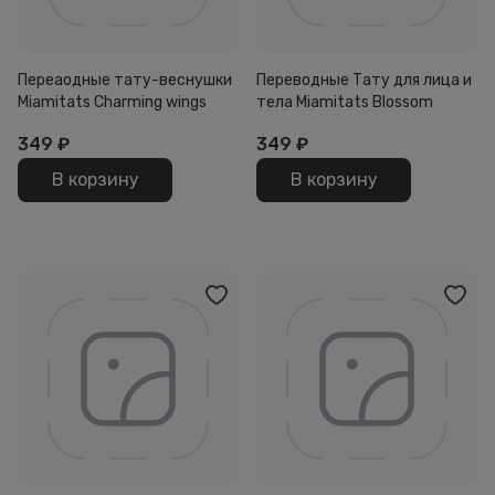
Переаодные тату-веснушки
Переводные Тату для лица и
Miamitats Charming wings
тела Miamitats Blossom
349
₽
349
₽
В корзину
В корзину