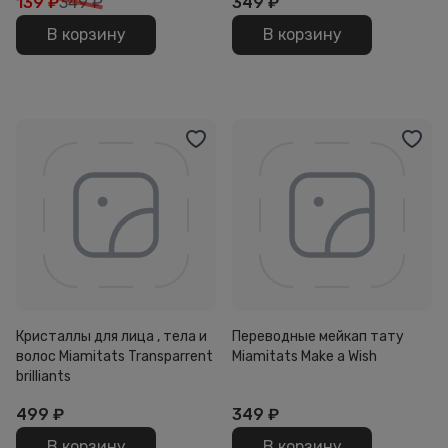
139
₽
349 ₽
349
₽
В корзину
В корзину
Кристаллы для лица , тела и
Переводные мейкап тату
волос Miamitats Transparrent
Miamitats Make a Wish
brilliants
499
₽
349
₽
В корзину
В корзину