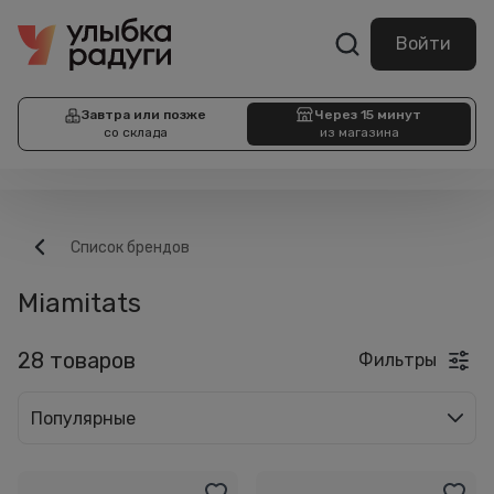
Войти
Завтра или позже
Через 15 минут
со склада
из магазина
Список брендов
Miamitats
28 товаров
Фильтры
Популярные