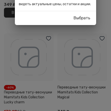
видеть актуальные цены, остатки и акции.
349
₽
349
₽
В корзину
В корзину
Выбрать
Переводные тату-веснушки
-60%
Переводные тату-веснушки
Miamitats Kids Collection
Miamitats Kids Collection
Magical
Lucky charm