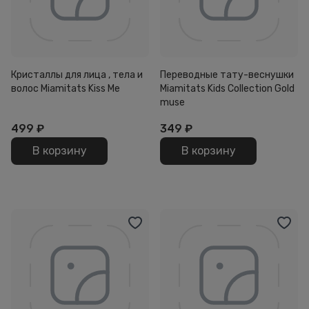
Кристаллы для лица , тела и
Переводные тату-веснушки
волос Miamitats Kiss Me
Miamitats Kids Collection Gold
muse
499
₽
349
₽
В корзину
В корзину