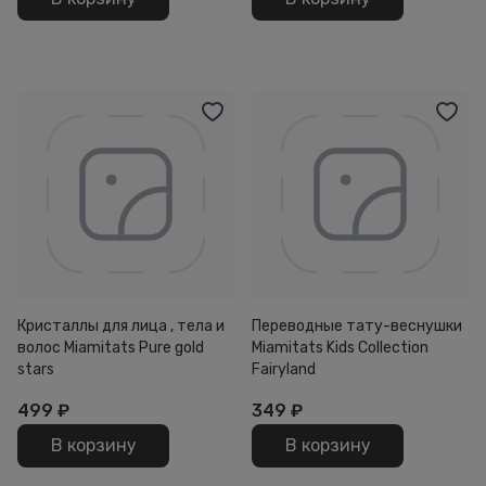
Кристаллы для лица , тела и
Переводные тату-веснушки
волос Miamitats Pure gold
Miamitats Kids Collection
stars
Fairyland
499
₽
349
₽
В корзину
В корзину