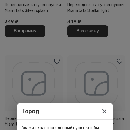
Переводные тату-веснушки
Переводные тату-веснушки
Miamitats Silver splash
Miamitats Stellar light
349
₽
349
₽
В корзину
В корзину
Город
Переводные мейкап тату
Переводные Тату для лица и
Miamitats Chrome
тела Miamitats Dreamer
Укажите ваш населённый пункт, чтобы