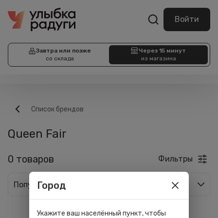
Войти
Завтра или позже
Через 15 минут
со склада
из магазина
Список брендов
Queen Fair
0 товаров
Фильтры
Город
Популярные
Укажите ваш населённый пункт, чтобы