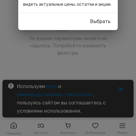
видеть актуальные цены, остатки и акции.
Выбрать
По вашим параметрам ничего не
нашлось. Попробуйте изменить
фильтры.
Используем
куки
и
OK
рекомендательные технологии
,
пользуясь сайтом вы соглашаетесь с
условиями использования.
Каталог
Корзина
Избранное
Меню
Главная