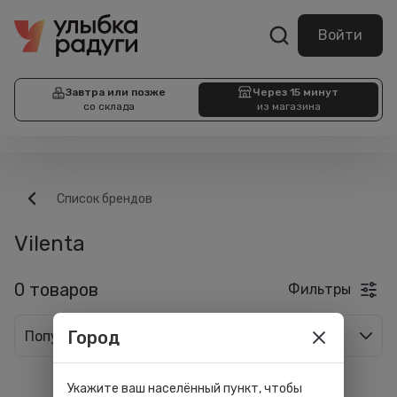
Войти
Завтра или позже
Через 15 минут
со склада
из магазина
Список брендов
Vilenta
0 товаров
Фильтры
Город
Популярные
Укажите ваш населённый пункт, чтобы