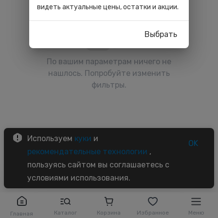
видеть актуальные цены, остатки и акции.
Выбрать
По вашим параметрам ничего не
нашлось. Попробуйте изменить
фильтры.
Используем
куки
и
OK
рекомендательные технологии
,
пользуясь сайтом вы соглашаетесь с
условиями использования.
Каталог
Корзина
Избранное
Меню
Главная