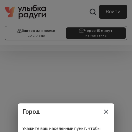
Войти
Завтра или позже
Через 15 минут
со склада
из магазина
Город
Укажите ваш населённый пункт, чтобы