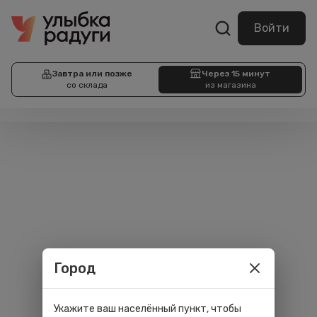
Войти
Завтра или позже
Через 15 минут
со склада
из магазина
Город
Укажите ваш населённый пункт, чтобы