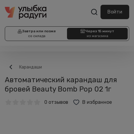
Войти
Завтра или позже
Через 15 минут
со склада
из магазина
Карандаши
Автоматический карандаш для
бровей Beauty Bomb Pop 02 1г
0 отзывов
В избранное