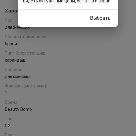
видеть актуальные цены, остатки и акции.
Характеристики
Выбрать
Пол
:
для женщин
Область применения
:
брови
Тип/Консистенция
:
карандаш
Процесс
:
для макияжа
Фасовка (мл/грамм)
:
1г
Бренд
:
Beauty Bomb
Тон
:
02
Вес
: