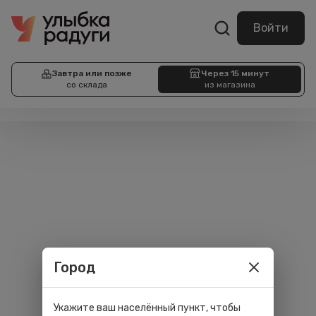
Войти
Завтра или позже
Через 15 минут
со склада
из магазина
Город
Укажите ваш населённый пункт, чтобы