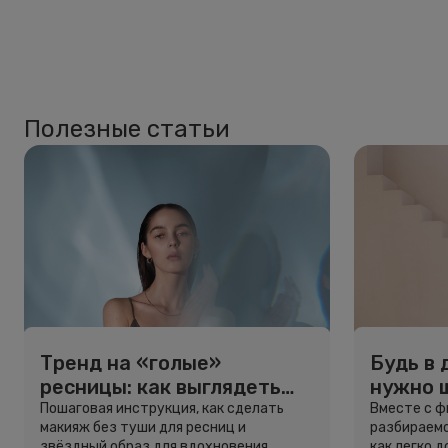
Полезные статьи
Тренд на «голые»
Будь в 
ресницы: как выглядеть
нужно 
свежо, не используя тушь
и здоро
Пошаговая инструкция, как сделать
Вместе с 
макияж без туши для ресниц и
разбираемс
звёздный образ для вдохновения.
как легко 