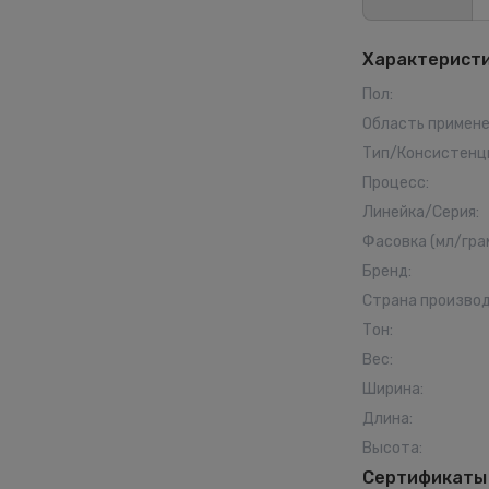
Характерист
Пол
:
Область примен
Тип/Консистенц
Процесс
:
Линейка/Серия
:
Фасовка (мл/гра
Бренд
:
Страна произво
Тон
:
Вес
:
Ширина
:
Длина
:
Высота
:
Сертификаты