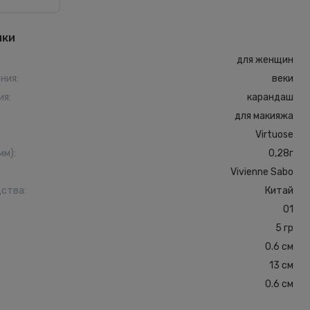
ики
для женщин
ения
:
веки
ия
:
карандаш
для макияжа
Virtuose
мм)
:
0,28г
Vivienne Sabo
дства
:
Китай
01
5 гр
0.6 см
13 см
0.6 см