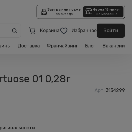
Завтра или позже
Через 15 минут
со склада
из магазина
Корзина
Избранное
Войти
зины
Доставка
Франчайзинг
Блог
Вакансии
tuose 01 0,28г
Арт.
3134299
оригинальности