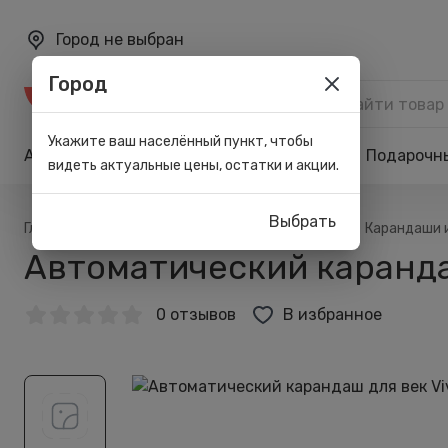
Город не выбран
Город
Каталог
Укажите ваш населённый пункт, чтобы
Акции
Бренды
Карта лояльности
Подарочн
видеть актуальные цены, остатки и акции.
Выбрать
/
/
/
/
Главная
Каталог
Макияж
Для глаз
Карандаши 
Автоматический карандаш 
0 отзывов
В избранное