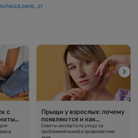
RU.РА02.В.24610_21
к с
Прыщи у взрослых: почему
рматы
появляются и как
избавиться
 для
Советы эксперта по уходу за
аже в
проблемной кожей и профилактике
акне.