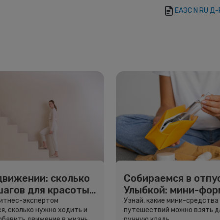
ЕАЭС N RU Д-
движении: сколько
Собираемся в отпус
шагов для красоты
Улыбкой: мини-фо
вья
для путешествий
фитнес-экспертом
Узнай, какие мини-средства
я, сколько нужно ходить и
путешествий можно взять д
добавить движение в жизнь.
ручную кладь.