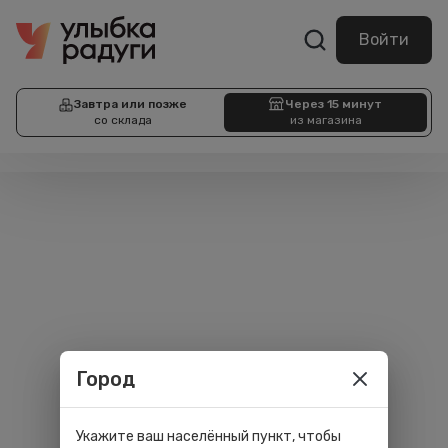
Войти
Завтра или позже
Через 15 минут
со склада
из магазина
Город
Укажите ваш населённый пункт, чтобы