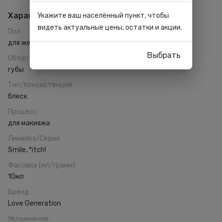
Характеристики
Укажите ваш населённый пункт, чтобы
видеть актуальные цены, остатки и акции.
Пол
:
для женщин
Выбрать
Область применения
:
губы
Тип/Консистенция
:
блеск
Процесс
:
для макияжа
Линейка/Серия
:
Smile, *itch!
Фасовка (мл/грамм)
:
10мл
Бренд
:
Love Generation
Увлажнение
: