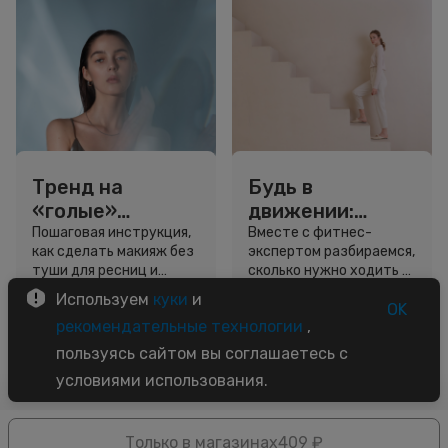
Тренд на
Будь в
«голые»
движении:
ресницы: как
сколько нужно
Пошаговая инструкция,
Вместе с фитнес-
как сделать макияж без
экспертом разбираемся,
выглядеть
шагов для
туши для ресниц и
сколько нужно ходить и
свежо, не
красоты и
звёздный образ для
как легко добавить
Используем
куки
и
используя тушь
здоровья
вдохновения.
движение в жизнь.
OK
3 минуты
5 минут
рекомендательные технологии
,
Советы
Советы
пользуясь сайтом вы соглашаетесь с
условиями использования.
Только в магазинах
409 ₽