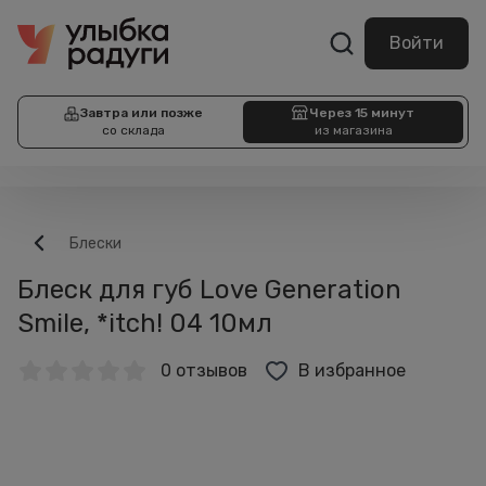
Войти
Завтра или позже
Через 15 минут
со склада
из магазина
Блески
Блеск для губ Love Generation
Smile, *itch! 04 10мл
0 отзывов
В избранное