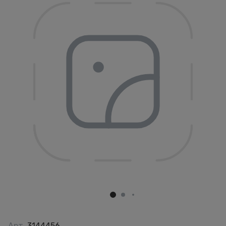
Арт.
3144456