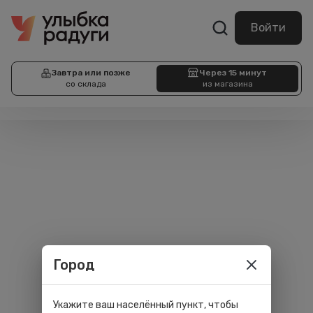
Войти
Завтра или позже
Через 15 минут
со склада
из магазина
Город
Укажите ваш населённый пункт, чтобы