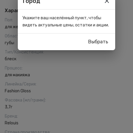
Город
Характеристики
Укажите ваш населённый пункт, чтобы
Пол
:
видеть актуальные цены, остатки и акции.
для женщин
Область применения
:
Выбрать
губы
Тип/Консистенция
:
блеск
Процесс
:
для макияжа
Линейка/Серия
:
Fashion Gloss
Фасовка (мл/грамм)
:
3,7г
Бренд
:
Relouis
Страна производства
: