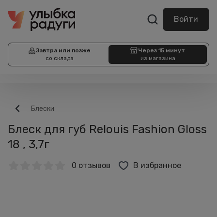
Войти
Завтра или позже
Через 15 минут
со склада
из магазина
Блески
Блеск для губ Relouis Fashion Gloss
18 , 3,7г
0 отзывов
В избранное