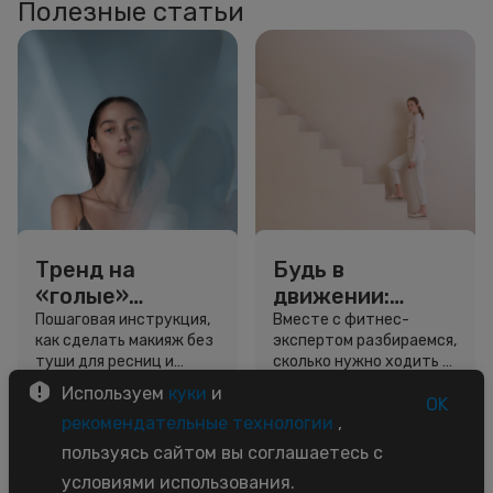
Полезные статьи
Тренд на
Будь в
«голые»
движении:
ресницы: как
сколько нужно
Пошаговая инструкция,
Вместе с фитнес-
как сделать макияж без
экспертом разбираемся,
выглядеть
шагов для
туши для ресниц и
сколько нужно ходить и
свежо, не
красоты и
звёздный образ для
как легко добавить
Используем
куки
и
используя тушь
здоровья
вдохновения.
движение в жизнь.
OK
3 минуты
5 минут
рекомендательные технологии
,
Советы
Советы
пользуясь сайтом вы соглашаетесь с
условиями использования.